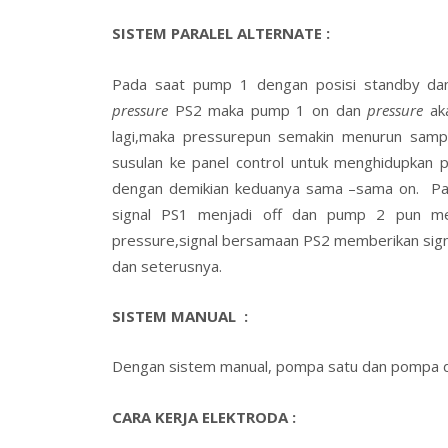
SISTEM PARALEL ALTERNATE :
Pada saat pump 1 dengan posisi standby d
pressure
PS2 maka pump 1 on dan
pressure
aka
lagi,maka pressurepun semakin menurun sampa
susulan ke panel control untuk menghidupka
dengan demikian keduanya sama –sama on. Pad
signal PS1 menjadi off dan pump 2 pun men
pressure,signal bersamaan PS2 memberikan signa
dan seterusnya.
SISTEM MANUAL :
Dengan sistem manual, pompa satu dan pompa du
CARA KERJA ELEKTRODA :