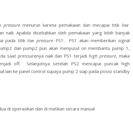
an
pressure
menurun karena pemakaian dan mecapai titik
low
n naik. Apabila disebabkan oleh pemakaian yang lebih banyak
i pada titik
low pressure
PS1. PS1 akan memberikan signal
n pump2 dan pump2 pun akan menyusul on membantu pump 1,
a saat pressurenya naik dan PS1 terjadi
high pressure
, maka
jadi off. Selanjutnya setelah PS2 mencapai puncak high
l lain ke panel control supaya pump 2 siap pada posisi standby
a di operasikan dan di matikan secara manual